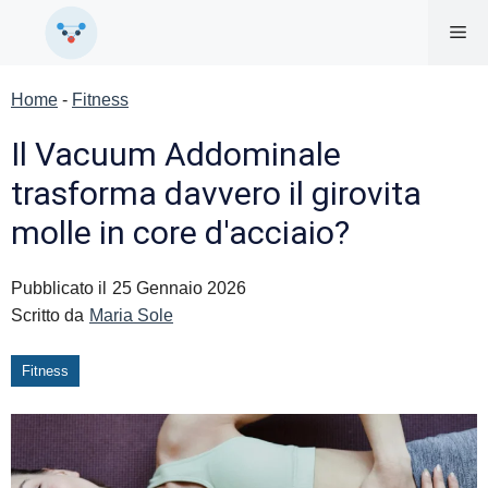
Vai
Me
al
contenuto
Home
-
Fitness
Il Vacuum Addominale
trasforma davvero il girovita
molle in core d'acciaio?
Pubblicato il
25 Gennaio 2026
Scritto da
Maria Sole
Fitness