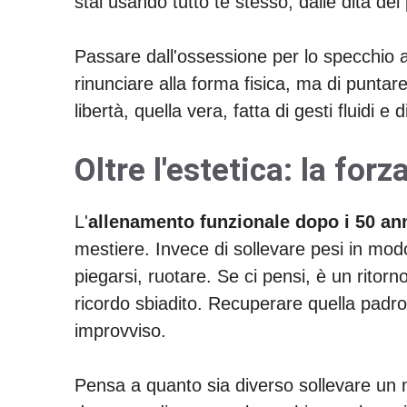
stai usando tutto te stesso, dalle dita dei p
Passare dall'ossessione per lo specchio al
rinunciare alla forma fisica, ma di puntar
libertà, quella vera, fatta di gesti fluidi e
Oltre l'estetica: la for
L'
allenamento funzionale dopo i 50 an
mestiere. Invece di sollevare pesi in modo
piegarsi, ruotare. Se ci pensi, è un rito
ricordo sbiadito. Recuperare quella padr
improvviso.
Pensa a quanto sia diverso sollevare un m