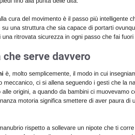
iedi fino alla punta delle dita.
la cura del movimento è il passo più intelligente ch
e su una struttura che sia capace di portarti ovunqu
 di una ritrovata sicurezza in ogni passo che fai fuori
za che serve davvero
ni
è, molto semplicemente, il modo in cui insegniam
 meccanico, ci si allena seguendo i gesti che la nat
rno alle origini, a quando da bambini ci muovevamo
onanza motoria significa smettere di aver paura di
anubrio rispetto a sollevare un nipote che ti corre