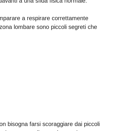
davanti a una sfida fisica normale.
mparare a respirare correttamente
 zona lombare sono piccoli segreti che
Non bisogna farsi scoraggiare dai piccoli