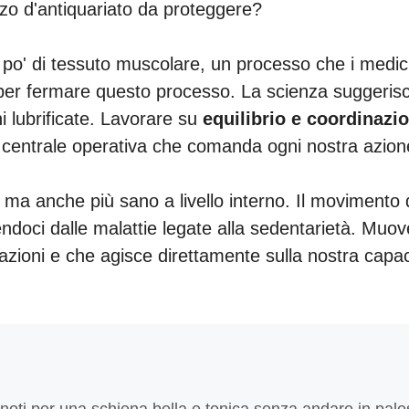
zo d'antiquariato da proteggere?
o' di tessuto muscolare, un processo che i medici
per fermare questo processo. La scienza suggerisce
i lubrificate. Lavorare su
equilibrio e coordinazi
a centrale operativa che comanda ogni nostra azion
, ma anche più sano a livello interno. Il movimento d
ndoci dalle malattie legate alla sedentarietà. Muo
zioni e che agisce direttamente sulla nostra capac
noti per una schiena bella e tonica senza andare in pale