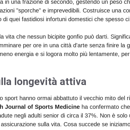
a in una frazione di secondo, gestendo un peso ch
azioni "sporche" e imprevedibili. Costruisce una c
o di quei fastidiosi infortuni domestici che spesso c
a vita che nessun bicipite gonfio può darti. Signifi
inare per ore in una città d'arte senza finire la gi
meno energia e si logora molto più lentamente, perm
lla longevità attiva
o sport hanno ormai abbattuto il vecchio mito del 
sh Journal of Sports Medicine
ha confermato che gl
cadute negli adulti senior di circa il 37%. Non è solo
e assicurazione sulla vita. Cosa succede se iniziam