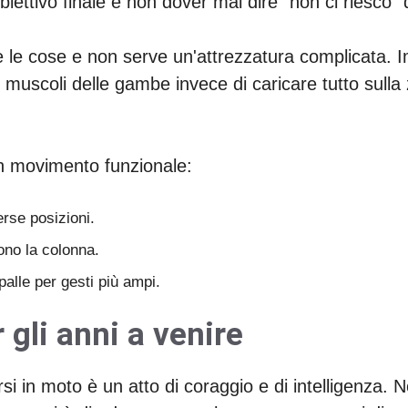
biettivo finale è non dover mai dire "non ci riesco" 
le cose e non serve un'attrezzatura complicata. I
muscoli delle gambe invece di caricare tutto sulla
on movimento funzionale:
erse posizioni.
ono la colonna.
palle per gesti più ampi.
 gli anni a venire
rsi in moto è un atto di coraggio e di intelligenza. 