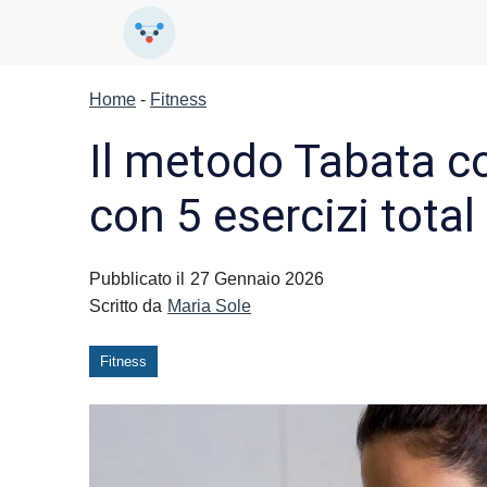
Vai
al
contenuto
Home
-
Fitness
Il metodo Tabata co
con 5 esercizi total
Pubblicato il
27 Gennaio 2026
Scritto da
Maria Sole
Fitness