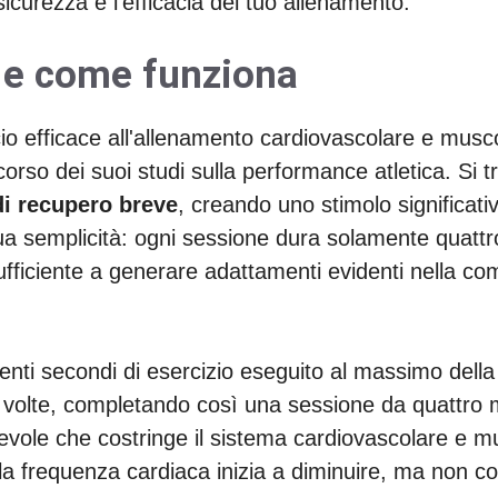
 sicurezza e l'efficacia del tuo allenamento.
a e come funziona
o efficace all'allenamento cardiovascolare e musco
rso dei suoi studi sulla performance atletica. Si tr
di recupero breve
, creando uno stimolo significat
ua semplicità: ogni sessione dura solamente quattro 
ufficiente a generare adattamenti evidenti nella co
nti secondi di esercizio eseguito al massimo della 
 volte, completando così una sessione da quattro min
vole che costringe il sistema cardiovascolare e mus
o, la frequenza cardiaca inizia a diminuire, ma non