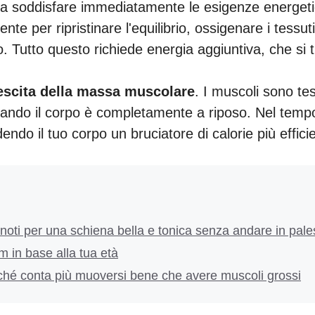
te a soddisfare immediatamente le esigenze energet
te per ripristinare l'equilibrio, ossigenare i tessuti
to. Tutto questo richiede energia aggiuntiva, che si 
escita della massa muscolare
. I muscoli sono tes
uando il corpo è completamente a riposo. Nel temp
do il tuo corpo un bruciatore di calorie più effici
noti per una schiena bella e tonica senza andare in pale
 in base alla tua età
ché conta più muoversi bene che avere muscoli grossi