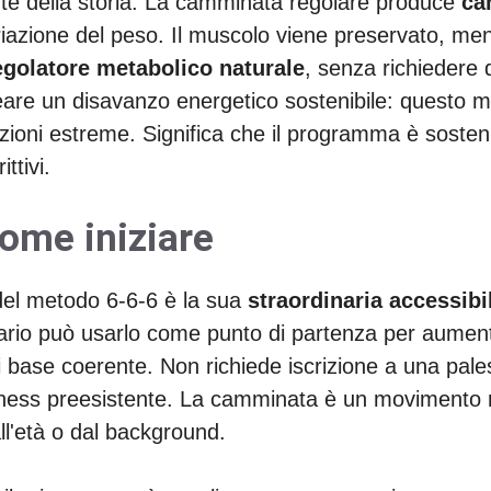
arte della storia. La camminata regolare produce
ca
iazione del peso. Il muscolo viene preservato, ment
egolatore metabolico naturale
, senza richiedere d
 creare un disavanzo energetico sostenibile: quest
strizioni estreme. Significa che il programma è soste
ttivi.
come iniziare
 del metodo 6-6-6 è la sua
straordinaria accessibil
tario può usarlo come punto di partenza per aumenta
 base coerente. Non richiede iscrizione a una pales
itness preesistente. La camminata è un movimento 
all'età o dal background.