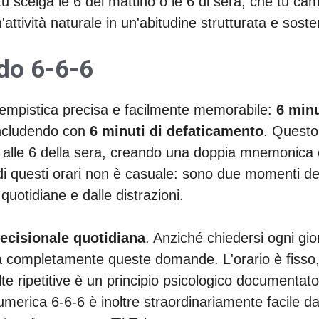
 scelga le 6 del mattino o le 6 di sera, che tu camm
attività naturale in un'abitudine strutturata e sosten
do 6-6-6
 tempistica precisa e facilmente memorabile:
6 minu
ncludendo con
6 minuti di defaticamento
. Questo
o alle 6 della sera, creando una doppia mnemonica che
i questi orari non è casuale: sono due momenti del
 quotidiane e dalle distrazioni.
decisionale quotidiana
. Anziché chiedersi ogni gio
na completamente queste domande. L'orario è fisso, 
lte ripetitive è un principio psicologico documenta
merica 6-6-6 è inoltre straordinariamente facile d