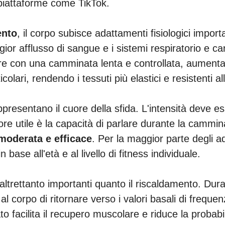
 piattaforme come TikTok.
ento
, il corpo subisce adattamenti fisiologici impo
r afflusso di sangue e i sistemi respiratorio e car
iziare con una camminata lenta e controllata, aumen
ticolari, rendendo i tessuti più elastici e resistenti 
presentano il cuore della sfida. L'intensità deve 
tore utile è la capacità di parlare durante la camm
 moderata e efficace
. Per la maggior parte degli a
ase all'età e al livello di fitness individuale.
ltrettanto importanti quanto il riscaldamento. Dura
l corpo di ritornare verso i valori basali di frequ
 facilita il recupero muscolare e riduce la probabili