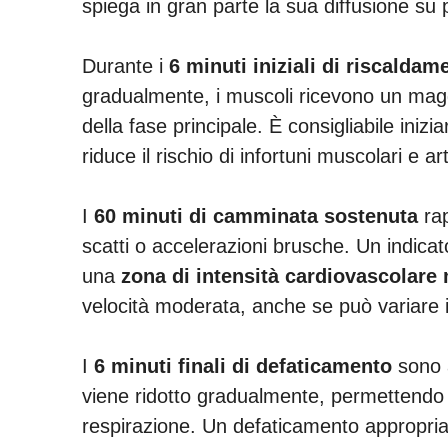
spiega in gran parte la sua diffusione su
Durante i
6 minuti iniziali di riscaldam
gradualmente, i muscoli ricevono un maggio
della fase principale. È consigliabile in
riduce il rischio di infortuni muscolari e ar
I
60 minuti di camminata sostenuta
rap
scatti o accelerazioni brusche. Un indica
una
zona di intensità cardiovascolare
velocità moderata, anche se può variare in b
I
6 minuti finali di defaticamento
sono a
viene ridotto gradualmente, permettendo a
respirazione. Un defaticamento appropriato