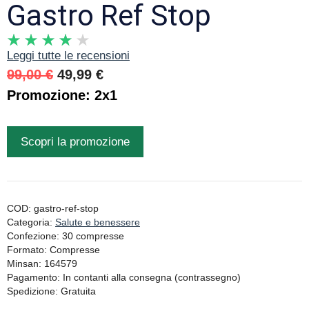
Gastro Ref Stop
Leggi tutte le recensioni
Il
Il
99,00
€
49,99
€
prezzo
prezzo
Promozione: 2x1
originale
attuale
era:
è:
Scopri la promozione
99,00 €.
49,99 €.
COD:
gastro-ref-stop
Categoria:
Salute e benessere
Confezione: 30 compresse
Formato: Compresse
Minsan: 164579
Pagamento: In contanti alla consegna (contrassegno)
Spedizione: Gratuita